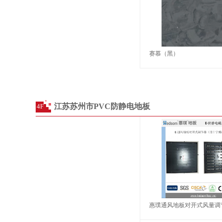
赛慕（黑）
江苏苏州市PVC防静电地板
4F
惠璞通风地板对开式风量调