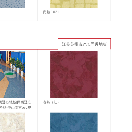
尚趣 1021
江苏苏州市PVC同透地板
vc同质透心地板|同质透心
赛慕（红）
价格-中山南方pvc塑