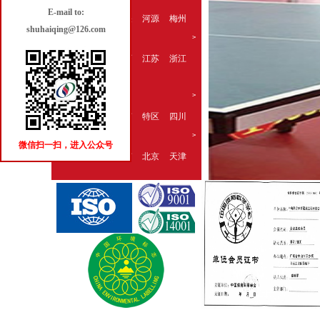
E-mail to:
云浮
清远
韶关
河源
梅州
shuhaiqing@126.com
>
华东地区
山东
安徽
江西
江苏
浙江
上海
>
华南地区
福建
广西
海南
特区
四川
>
华中地区
微信扫一扫，进入公众号
河南
湖北
湖南
北京
天津