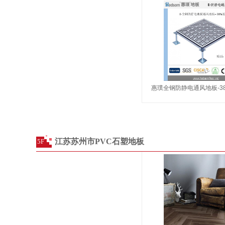
惠璞全钢防静电通风地板-3
江苏苏州市PVC石塑地板
5F