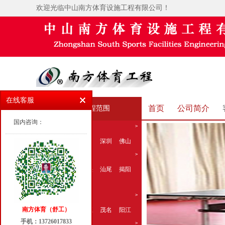
欢迎光临中山南方体育设施工程有限公司！
在线客服
首页
公司简介
承接工程范围
国内咨询：
>
广东省
中山
珠海
广州
深圳
佛山
>
广东
东莞
惠州
汕头
汕尾
揭阳
潮州
>
粤西地区
南方体育（舒工）
江门
肇庆
湛江
茂名
阳江
手机：13726017833
>
粤北地区