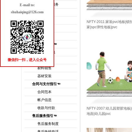
场地维修服务
E-mail to:
shuhaiqing@126.com
供应商指引☜
会员注册
NFTY-2011:家装pvc地板|
家|spc弹性地板|pvc
样品寄送
材料报价
服务方式指引☜
施工总承包
微信扫一扫，进入公众号
专业分包
材料销售
器材安装
合同与支付指引☜
合同范本
帐户信息
收款与付款
NFTY-2007:幼儿园塑胶地
地面|幼儿园pvc
售后服务指引☜
售后服务制度
售后热线电话